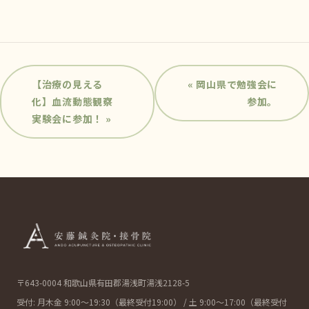
投
【治療の見える
« 岡山県で勉強会に
稿
化】血流動態観察
参加。
実験会に参加！ »
ナ
ビ
ゲ
ー
シ
ョ
ン
〒643-0004 和歌山県有田郡湯浅町湯浅2128-5
受付: 月木金 9:00〜19:30（最終受付19:00） / 土 9:00〜17:00（最終受付